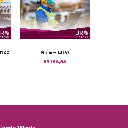
rica
NR 5 – CIPA
R$
188,68