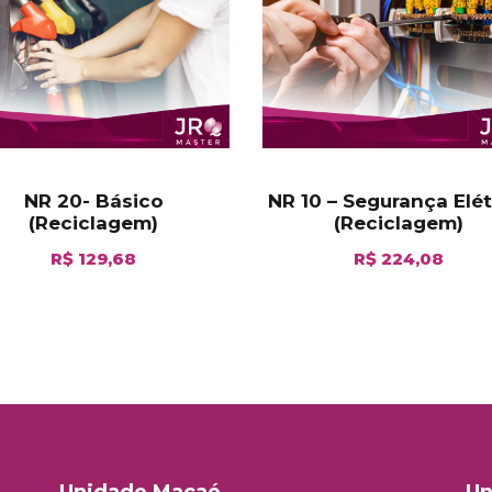
e
v
e
n
t
i
v
NR 20- Básico
NR 10 – Segurança Elét
a
(Reciclagem)
(Reciclagem)
p
R$
129,68
R$
224,08
a
r
a
F
r
o
t
e
i