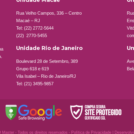
Unidade Macaé
Un
r
Rua Velho Campos, 336 – Centro
Rua
o
Macaé – RJ
Ens
s
Tel:
(22) 2772-5644
Vit
q
(22)
2770-5455
com
u
a
Unidade Rio de Janeiro
Un
na
n
o.
t
Boulevard 28 de Setembro, 389
Ave
i
Grupo 618 e 619
Bel
d
Vila Isabel – Rio de Janeiro/RJ
a
Tel: (21) 3495-9857
d
e
 Master - Todos os direitos reservados -
Política de Privacidade
| Desenvolv