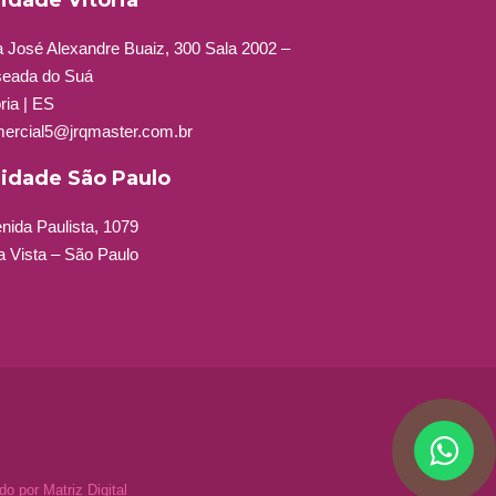
idade Vitória
 José Alexandre Buaiz, 300 Sala 2002 –
eada do Suá
ória | ES
ercial5@jrqmaster.com.br
idade São Paulo
nida Paulista, 1079
a Vista – São Paulo
ido por
Matriz Digital