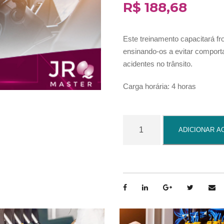
R$
188,68
Este treinamento capacitará fr
ensinando-os a evitar compor
acidentes no trânsito.
Carga horária: 4 horas
D
ADICIONAR A
i
r
e
ç
ã
o
P
r