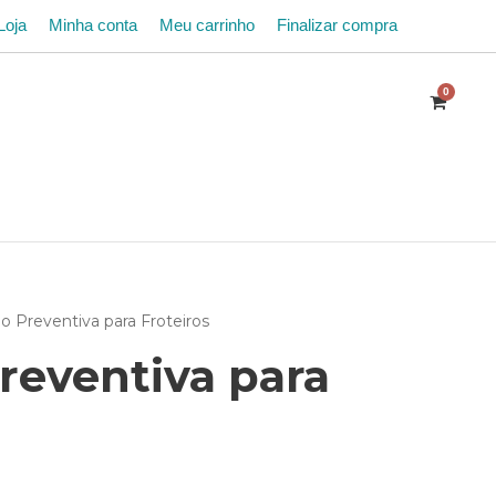
Loja
Minha conta
Meu carrinho
Finalizar compra
0
o Preventiva para Froteiros
reventiva para