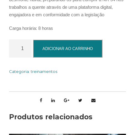
trabalhos a quente através de uma plataforma digital,
engajadora e em conformidade com a legislação
Carga horária: 8 horas
N
ADICIONAR AO CARRINHO
R
3
4
Categoria:
treinamentos
–
T
r
a
b
a
Produtos relacionados
l
h
o